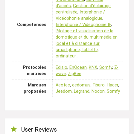
d’accès
,
Gestion d’éclairage
centralisée
,
Interphonie /
Vidéophonie analogique
,
Compétences
Interphonie / Vidéophonie IP
,
Pilotage et visualisation de la
domotique et du multimédia en
local et à distance sur
smartphone, tablette,
ordinateur…
Protocoles
Edisio
,
EnOcean
,
KNX
,
Somfy
,
Z-
maitrisés
wave
,
ZigBee
Marques
Aeotec
,
eedomus
,
Fibaro
,
Hager
,
proposées
Jeedom
,
Legrand
,
Nodon
,
Somfy
User Reviews