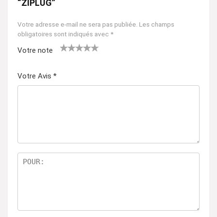
“ZIPLUG”
Votre adresse e-mail ne sera pas publiée.
Les champs
obligatoires sont indiqués avec
*
Votre note
1
2 ét
3 étoil
4 étoiles
5 étoiles
ét
oile
es sur
sur 5
sur 5
Votre Avis
*
oil
s
5
e
sur
su
5
r
5