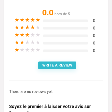
0.0
hors de 5
★
★
★
★
★
0
★
★
★
★
★
0
★
★
★
★
★
0
★
★
★
★
★
0
★
★
★
★
★
0
WRITE A REVIEW
There are no reviews yet.
Soyez le premier à laisser votre avis sur