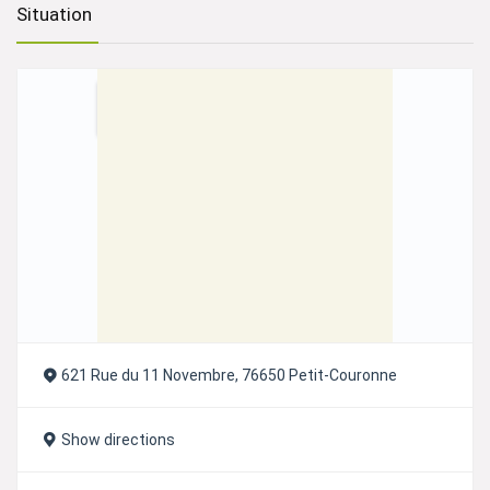
t
Situation
e
r
n
a
t
i
v
e
:
621 Rue du 11 Novembre, 76650 Petit-Couronne
Show directions