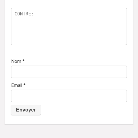
Nom
*
Email
*
A
l