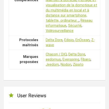
Compétences
Maintien à domicile
,
Pilotage et
visualisation de la domotique et
du multimédia en local et à
distance sur smartphone,
tablette, ordinateur…
,
Réseau
informatique
,
Sécurité
,
Vidéosurveillance
Protocoles
Delta Dore
,
Edisio
,
EnOcean
,
Z-
maitrisés
wave
Chacon / DIO
,
Delta Dore
,
Marques
eedomus
,
Everspring
,
Fibaro
,
proposées
Jeedom
,
Nodon
,
Zipato
User Reviews