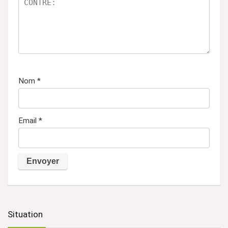
Nom
*
Email
*
A
l
t
Situation
e