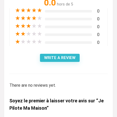
0.0
hors de 5
★
★
★
★
★
0
★
★
★
★
★
0
★
★
★
★
★
0
★
★
★
★
★
0
★
★
★
★
★
0
WRITE A REVIEW
There are no reviews yet.
Soyez le premier à laisser votre avis sur “Je
Pilote Ma Maison”