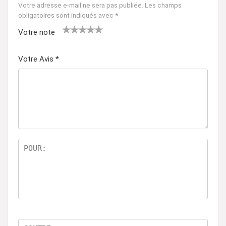
Votre adresse e-mail ne sera pas publiée.
Les champs
obligatoires sont indiqués avec
*
Votre note
1
2 ét
3 étoil
4 étoiles
5 étoiles
ét
oile
es sur
sur 5
sur 5
Votre Avis
*
oil
s
5
e
sur
su
5
r
5