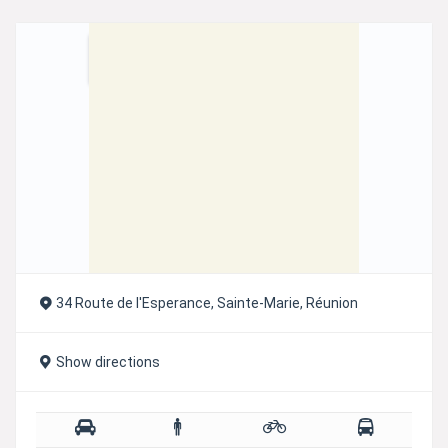
r
n
a
t
i
v
e
:
34 Route de l'Esperance, Sainte-Marie, Réunion
Show directions