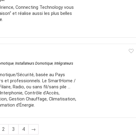
érience, Connecting Technology vous
son" et réalise aussi les plus belles
e.
Domotique
,
Installateurs Domotique
,
Intégrateurs
motique/Sécurité, basée au Pays
ers et professionnels. Le SmartHome /
laire, Radio, ou sans fil/sans pile ...
 Interphonie, Contrôle d'Accès,
ion, Gestion Chauffage, Climatisation,
mation d’Énergie.
2
3
4
→