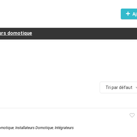
Aj
eurs domotique
Tri par défaut
Domotique
,
Installateurs Domotique
,
Intégrateurs