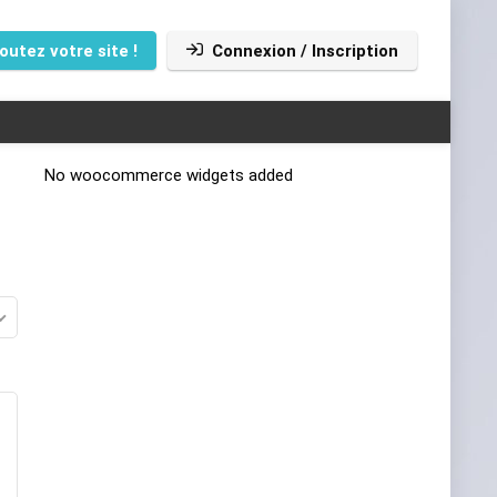
outez votre site !
Connexion / Inscription
No woocommerce widgets added