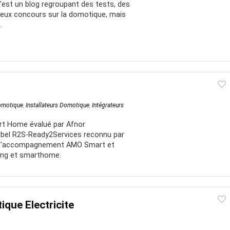
'est un blog regroupant des tests, des
 jeux concours sur la domotique, mais
.
Domotique
,
Installateurs Domotique
,
Intégrateurs
art Home évalué par Afnor
 label R2S-Ready2Services reconnu par
e l'accompagnement AMO Smart et
ding et smarthome.
que Electricite