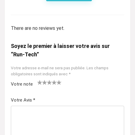
There are no reviews yet.
Soyez le premier à laisser votre avis sur
“Run-Tech”
Votre adresse e-mail ne sera pas publiée.
Les champs
obligatoires sont indiqués avec
*
Votre note
1
2 ét
3 étoil
4 étoiles
5 étoiles
ét
oile
es sur
sur 5
sur 5
Votre Avis
*
oil
s
5
e
sur
su
5
r