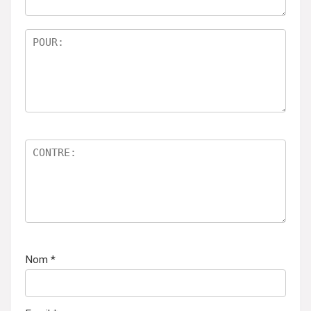
5
Nom
*