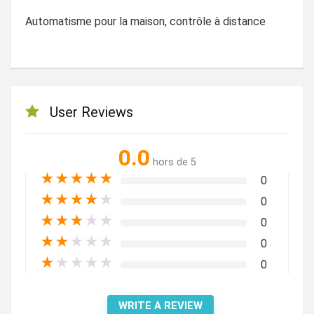
Automatisme pour la maison, contrôle à distance
User Reviews
0.0
hors de 5
★
★
★
★
★
0
★
★
★
★
★
0
★
★
★
★
★
0
★
★
★
★
★
0
★
★
★
★
★
0
WRITE A REVIEW