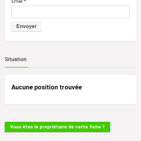
Email
*
A
l
t
Situation
e
r
n
Aucune position trouvée
a
t
i
v
Vous êtes le propriétaire de cette fiche ?
e
: