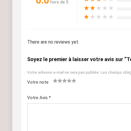
0.0
hors de 5
★
★
★
★
★
★
★
★
★
★
There are no reviews yet.
Soyez le premier à laisser votre avis sur “T
Votre adresse e-mail ne sera pas publiée.
Les champs oblig
Votre note
1
2 ét
3 étoil
4 étoiles
5 étoiles
ét
oile
es sur
sur 5
sur 5
Votre Avis
*
oil
s
5
e
sur
su
5
r