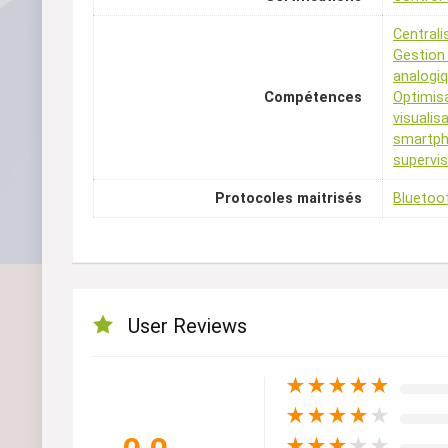
Centrali
Gestion 
analogi
Compétences
Optimis
visualis
smartpho
supervis
Protocoles maitrisés
Bluetoo
User Reviews
★
★
★
★
★
★
★
★
★
★
★
★
★
★
★