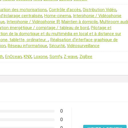
sation des motorisations
,
Contrôle d’accès
,
Distribution Vidéo
,
d’éclairage centralisée
,
Home-cinema
,
Interphonie / Vidéophonie
que
,
Interphonie / Vidéophonie IP
,
Maintien à domicile
,
Multiroom aud
ation énergétique / comptage / tableau de bord
,
Pilotage et
ation de la domotique et du multimédia en local et à distance sur
ne, tablette, ordinateur…
,
Réalisation d’interface graphique de
ion
,
Réseau informatique
,
Sécurité
,
Vidéosurveillance
th
,
EnOcean
,
KNX
,
Loxone
,
Somfy
,
Z-wave
,
ZigBee
0
0