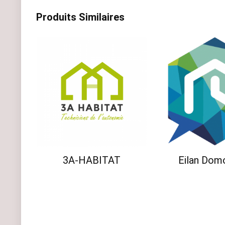
t
Produits Similaires
e
r
n
a
t
i
v
e
:
3A-HABITAT
Eilan Dom