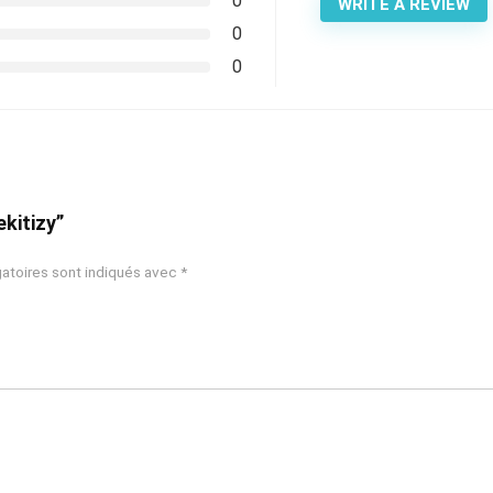
0
WRITE A REVIEW
0
0
ekitizy”
atoires sont indiqués avec
*