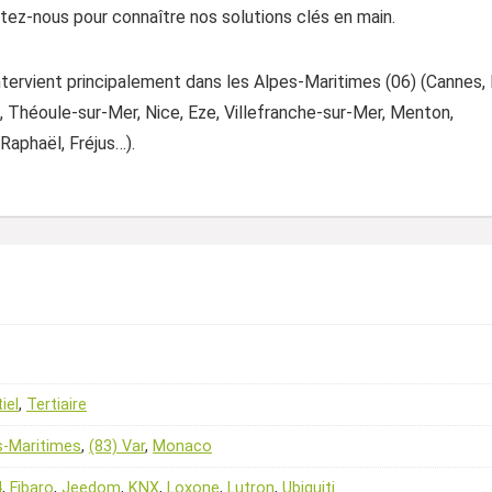
actez-nous pour connaître nos solutions clés en main.
ntervient principalement dans les Alpes-Maritimes (06) (Cannes,
 Théoule-sur-Mer, Nice, Eze, Villefranche-sur-Mer, Menton,
Raphaël, Fréjus…).
iel
,
Tertiaire
s-Maritimes
,
(83) Var
,
Monaco
4
,
Fibaro
,
Jeedom
,
KNX
,
Loxone
,
Lutron
,
Ubiquiti