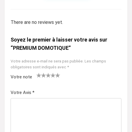
There are no reviews yet.
Soyez le premier à laisser votre avis sur
“PREMIUM DOMOTIQUE”
Votre adresse e-mail ne sera pas publiée.
Les champs
obligatoires sont indiqués avec
*
Votre note
1
2 ét
3 étoil
4 étoiles
5 étoiles
ét
oile
es sur
sur 5
sur 5
Votre Avis
*
oil
s
5
e
sur
su
5
r
5