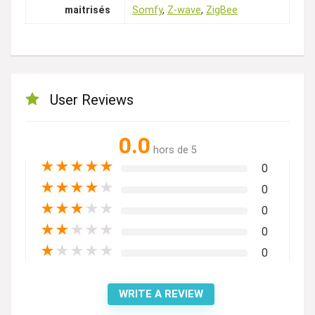
maitrisés
Somfy
,
Z-wave
,
ZigBee
User Reviews
0.0
hors de 5
★
★
★
★
★
0
★
★
★
★
★
0
★
★
★
★
★
0
★
★
★
★
★
0
★
★
★
★
★
0
WRITE A REVIEW