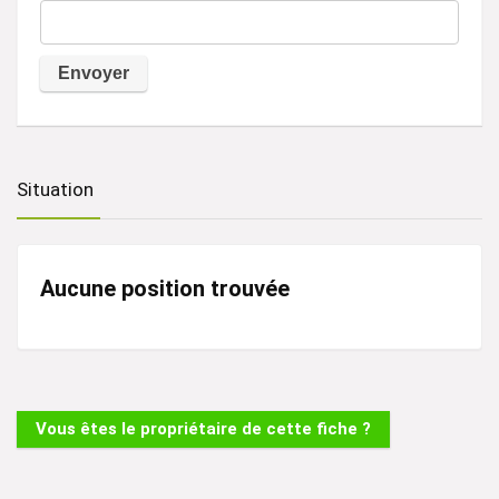
A
l
t
Situation
e
r
n
Aucune position trouvée
a
t
i
v
Vous êtes le propriétaire de cette fiche ?
e
: