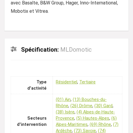
avec Basalte, B&W Group, Hager, Inno-International,
Mobotix et Vitrea.
Spécification:
MLDomotic
Type
Résidentiel
,
Tertiaire
d'activité
(01) Ain
,
(13) Bouches-du-
Rhône
,
(26) Drôme
,
(30) Gard
,
(38) Isère
,
(4) Alpes-de-Haute-
Secteurs
Provence
,
(5) Hautes-Alpes
,
(6)
d'intervention
Alpes-Maritimes
,
(69) Rhône
,
(7)
Ardèche
,
(73) Savoie
,
(74)