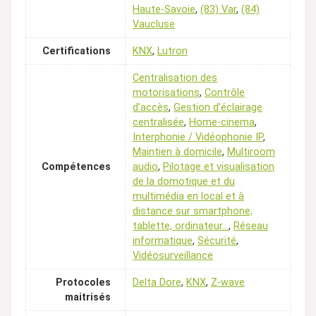
Haute-Savoie
,
(83) Var
,
(84)
Vaucluse
Certifications
KNX
,
Lutron
Centralisation des
motorisations
,
Contrôle
d’accès
,
Gestion d’éclairage
centralisée
,
Home-cinema
,
Interphonie / Vidéophonie IP
,
Maintien à domicile
,
Multiroom
Compétences
audio
,
Pilotage et visualisation
de la domotique et du
multimédia en local et à
distance sur smartphone,
tablette, ordinateur…
,
Réseau
informatique
,
Sécurité
,
Vidéosurveillance
Protocoles
Delta Dore
,
KNX
,
Z-wave
maitrisés