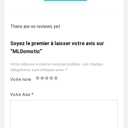
There are no reviews yet.
Soyez le premier à laisser votre avis sur
“MLDomotic”
Votre adresse e-mail ne sera pas publiée.
Les champs
obligatoires sont indiqués avec
*
Votre note
1
2 ét
3 étoil
4 étoiles
5 étoiles
ét
oile
es sur
sur 5
sur 5
Votre Avis
*
oil
s
5
e
sur
su
5
r