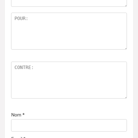
5
Nom
*