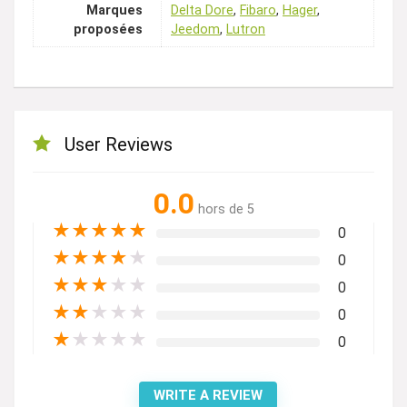
Marques
Delta Dore
,
Fibaro
,
Hager
,
proposées
Jeedom
,
Lutron
User Reviews
0.0
hors de 5
★
★
★
★
★
0
★
★
★
★
★
0
★
★
★
★
★
0
★
★
★
★
★
0
★
★
★
★
★
0
WRITE A REVIEW