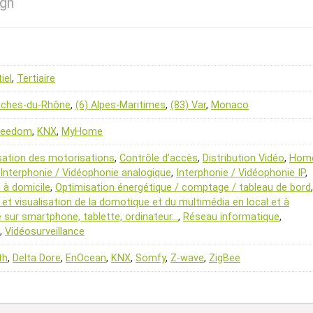
gn
iel
,
Tertiaire
uches-du-Rhône
,
(6) Alpes-Maritimes
,
(83) Var
,
Monaco
Jeedom
,
KNX
,
MyHome
sation des motorisations
,
Contrôle d’accès
,
Distribution Vidéo
,
Hom
Interphonie / Vidéophonie analogique
,
Interphonie / Vidéophonie IP
,
 à domicile
,
Optimisation énergétique / comptage / tableau de bord
,
 et visualisation de la domotique et du multimédia en local et à
 sur smartphone, tablette, ordinateur…
,
Réseau informatique
,
,
Vidéosurveillance
th
,
Delta Dore
,
EnOcean
,
KNX
,
Somfy
,
Z-wave
,
ZigBee