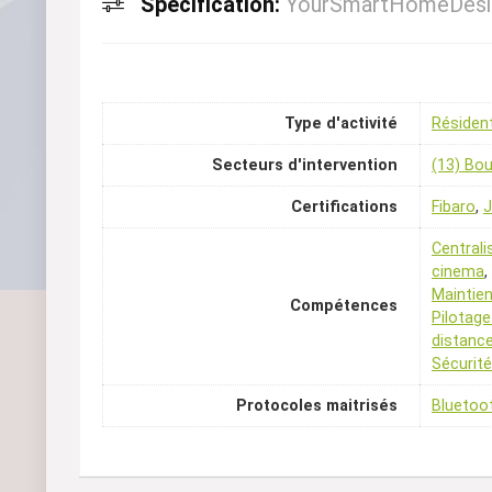
Spécification:
YourSmartHomeDesi
Type d'activité
Résident
Secteurs d'intervention
(13) Bo
Certifications
Fibaro
,
Centrali
cinema
,
Maintien
Compétences
Pilotage
distance
Sécurité
Protocoles maitrisés
Bluetoo