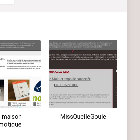
 maison
MissQuelleGoule
motique