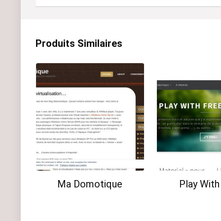
A
l
t
Produits Similaires
e
r
n
a
t
i
v
e
:
Ma Domotique
Play With