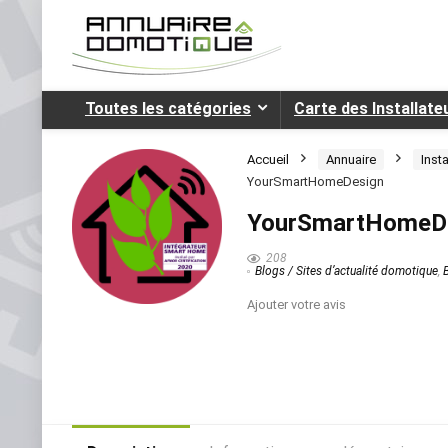
Toutes les catégories
Carte des Installat
Accueil
Annuaire
Inst
YourSmartHomeDesign
YourSmartHomeD
208
Blogs / Sites d’actualité domotique
,
Ajouter votre avis