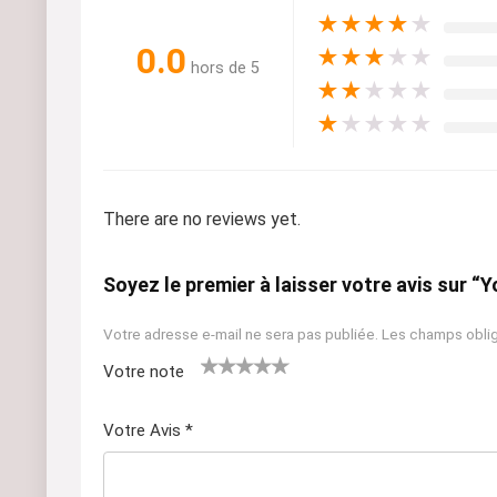
★
★
★
★
★
0.0
★
★
★
★
★
hors de 5
★
★
★
★
★
★
★
★
★
★
There are no reviews yet.
Soyez le premier à laisser votre avis sur
Votre adresse e-mail ne sera pas publiée.
Les champs oblig
Votre note
1
2 ét
3 étoil
4 étoiles
5 étoiles
ét
oile
es sur
sur 5
sur 5
Votre Avis
*
oil
s
5
e
sur