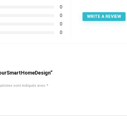
0
0
WRITE A REVIEW
0
0
 “YourSmartHomeDesign”
atoires sont indiqués avec
*