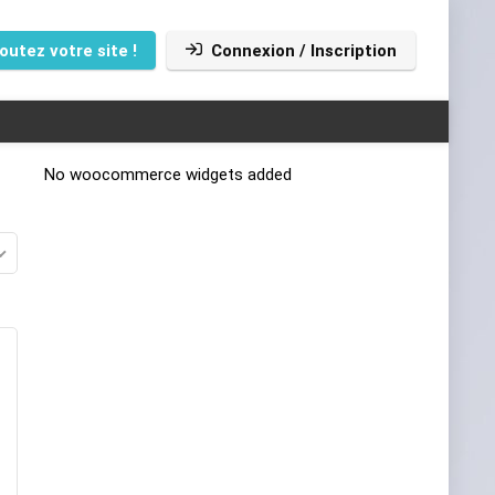
outez votre site !
Connexion / Inscription
No woocommerce widgets added