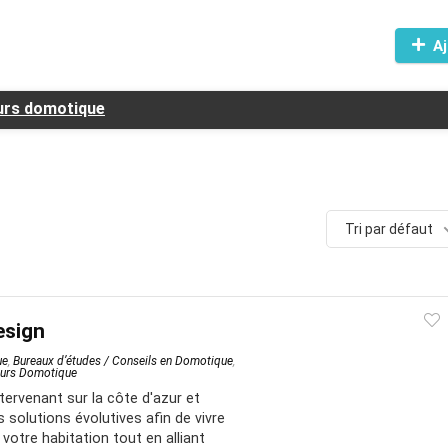
Aj
eurs domotique
Tri par défaut
sign
ue
,
Bureaux d’études / Conseils en Domotique
,
eurs Domotique
rvenant sur la côte d'azur et
solutions évolutives afin de vivre
votre habitation tout en alliant