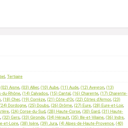
iel
,
Tertiaire
,
(02) Aisne
,
(03) Allier
,
(10) Aube
,
(11) Aude
,
(12) Aveyron
,
(13)
s-du-Rhône
,
(14) Calvados
,
(15) Cantal
,
(16) Charente
,
(17) Charente-
e
,
(18) Cher
,
(19) Corrèze
,
(21) Côte-d'Or
,
(22) Côtes d'Armor
,
(23)
(24) Dordogne
,
(25) Doubs
,
(26) Drôme
,
(27) Eure
,
(28) Eure-et-Loir
,
istère
,
(2A) Corse-du-Sud
,
(2B) Haute-Corse
,
(30) Gard
,
(31) Haute-
e
,
(32) Gers
,
(33) Gironde
,
(34) Hérault
,
(35) Ille-et-Vilaine
,
(36) Indre
,
re-et-Loire
,
(38) Isère
,
(39) Jura
,
(4) Alpes-de-Haute-Provence
,
(40)