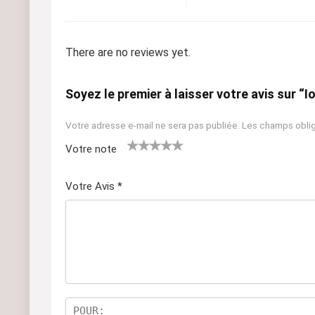
There are no reviews yet.
Soyez le premier à laisser votre avis sur “I
Votre adresse e-mail ne sera pas publiée.
Les champs oblig
Votre note
1
2 ét
3 étoil
4 étoiles
5 étoiles
ét
oile
es sur
sur 5
sur 5
Votre Avis
*
oil
s
5
e
sur
su
5
r
5