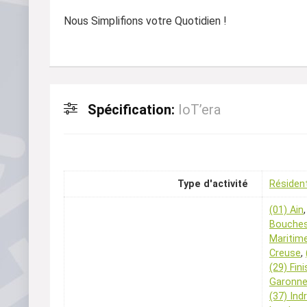
Nous Simplifions votre Quotidien !
Spécification:
IoT’era
Type d'activité
Résident
(01) Ain
Bouche
Maritim
Creuse
,
(29) Fin
Garonn
(37) Ind