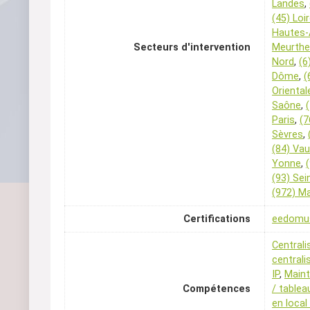
Landes
,
(45) Loi
Hautes-
Secteurs d'intervention
Meurthe
Nord
,
(6
Dôme
,
(
Oriental
Saône
,
Paris
,
(7
Sèvres
,
(84) Va
Yonne
,
(93) Sei
(972) Ma
Certifications
eedomu
Centrali
centrali
IP
,
Maint
Compétences
/ tablea
en local