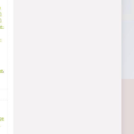
)
)
)
e-
-
ne
,
ge
a