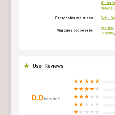
d’interf
Vidéosur
Protocoles maitrisés
Delta D
Aeotec
,
Marques proposées
Legrand
User Reviews
★
★
★
★
★
★
★
★
★
★
0.0
★
★
★
★
★
hors de 5
★
★
★
★
★
★
★
★
★
★