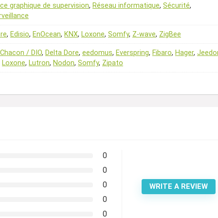
ace graphique de supervision
,
Réseau informatique
,
Sécurité
,
veillance
ore
,
Edisio
,
EnOcean
,
KNX
,
Loxone
,
Somfy
,
Z-wave
,
ZigBee
Chacon / DIO
,
Delta Dore
,
eedomus
,
Everspring
,
Fibaro
,
Hager
,
Jeed
,
Loxone
,
Lutron
,
Nodon
,
Somfy
,
Zipato
0
0
0
WRITE A REVIEW
0
0