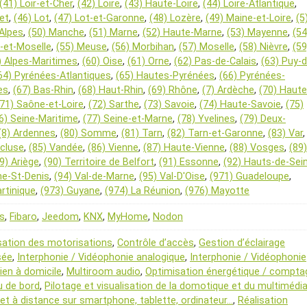
(41) Loir-et-Cher
,
(42) Loire
,
(43) Haute-Loire
,
(44) Loire-Atlantique
,
ret
,
(46) Lot
,
(47) Lot-et-Garonne
,
(48) Lozère
,
(49) Maine-et-Loire
,
(5
Alpes
,
(50) Manche
,
(51) Marne
,
(52) Haute-Marne
,
(53) Mayenne
,
(54
-et-Moselle
,
(55) Meuse
,
(56) Morbihan
,
(57) Moselle
,
(58) Nièvre
,
(59
) Alpes-Maritimes
,
(60) Oise
,
(61) Orne
,
(62) Pas-de-Calais
,
(63) Puy-d
64) Pyrénées-Atlantiques
,
(65) Hautes-Pyrénées
,
(66) Pyrénées-
es
,
(67) Bas-Rhin
,
(68) Haut-Rhin
,
(69) Rhône
,
(7) Ardèche
,
(70) Haute
(71) Saône-et-Loire
,
(72) Sarthe
,
(73) Savoie
,
(74) Haute-Savoie
,
(75)
6) Seine-Maritime
,
(77) Seine-et-Marne
,
(78) Yvelines
,
(79) Deux-
(8) Ardennes
,
(80) Somme
,
(81) Tarn
,
(82) Tarn-et-Garonne
,
(83) Var
,
ucluse
,
(85) Vandée
,
(86) Vienne
,
(87) Haute-Vienne
,
(88) Vosges
,
(89)
(9) Ariège
,
(90) Territoire de Belfort
,
(91) Essonne
,
(92) Hauts-de-Sei
ne-St-Denis
,
(94) Val-de-Marne
,
(95) Val-D'Oise
,
(971) Guadeloupe
,
rtinique
,
(973) Guyane
,
(974) La Réunion
,
(976) Mayotte
s
,
Fibaro
,
Jeedom
,
KNX
,
MyHome
,
Nodon
sation des motorisations
,
Contrôle d’accès
,
Gestion d’éclairage
sée
,
Interphonie / Vidéophonie analogique
,
Interphonie / Vidéophonie
ien à domicile
,
Multiroom audio
,
Optimisation énergétique / compta
u de bord
,
Pilotage et visualisation de la domotique et du multimédi
 et à distance sur smartphone, tablette, ordinateur…
,
Réalisation