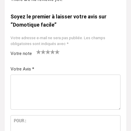
Soyez le premier à laisser votre avis sur
“Domotique facile”
Votre adresse e-mail ne sera pas publiée.
Les champs
obligatoires sont indiqués avec
*
Votre note
1
2 ét
3 étoil
4 étoiles
5 étoiles
ét
oile
es sur
sur 5
sur 5
Votre Avis
*
oil
s
5
e
sur
su
5
r
5