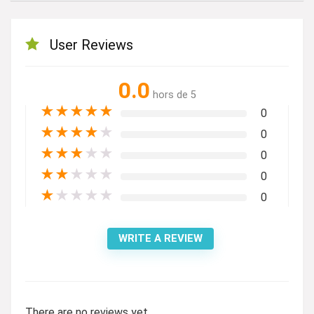
User Reviews
0.0
hors de 5
★
★
★
★
★
0
★
★
★
★
★
0
★
★
★
★
★
0
★
★
★
★
★
0
★
★
★
★
★
0
WRITE A REVIEW
There are no reviews yet.