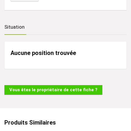
A
l
t
Situation
e
r
n
Aucune position trouvée
a
t
i
v
Vous êtes le propriétaire de cette fiche ?
e
:
Produits Similaires