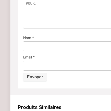
Nom
*
Email
*
A
l
t
Produits Similaires
e