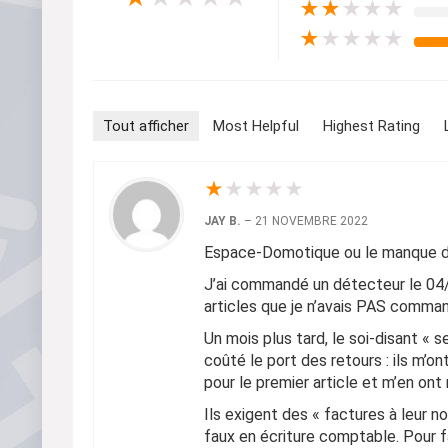
★
★
★
★
★
★
★
★
★
★
Tout afficher
Most Helpful
Highest Rating
★
★
★
★
★
JAY B.
–
21 NOVEMBRE 2022
Espace-Domotique ou le manque de
J’ai commandé un détecteur le 04/1
articles que je n’avais PAS comman
Un mois plus tard, le soi-disant « 
coûté le port des retours : ils m’o
pour le premier article et m’en ont
Ils exigent des « factures à leur n
faux en écriture comptable. Pour f