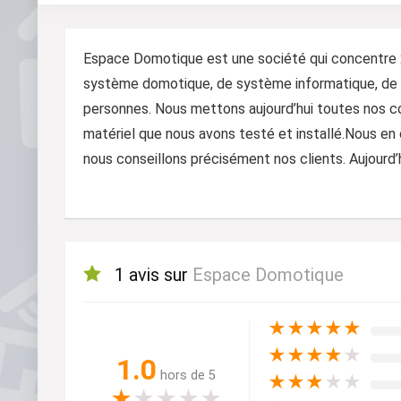
Espace Domotique est une société qui concentre 25
système domotique, de système informatique, de s
personnes. Nous mettons aujourd’hui toutes nos co
matériel que nous avons testé et installé.Nous en
nous conseillons précisément nos clients. Aujourd’h
1 avis sur
Espace Domotique
★
★
★
★
★
★
★
★
★
★
1.0
hors de 5
★
★
★
★
★
★
★
★
★
★