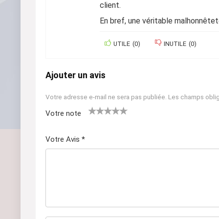
client.
En bref, une véritable malhonnêtet
UTILE
(
0
)
INUTILE
(
0
)
Ajouter un avis
Votre adresse e-mail ne sera pas publiée.
Les champs oblig
Votre note
1
2 ét
3 étoil
4 étoiles
5 étoiles
ét
oile
es sur
sur 5
sur 5
Votre Avis
*
oil
s
5
e
sur
su
5
r
5