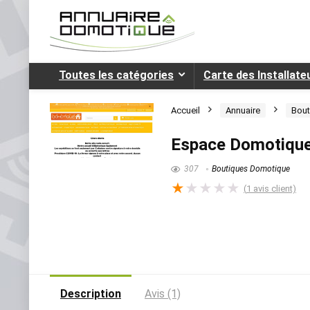
Toutes les catégories
Carte des Installat
Accueil
Annuaire
Bout
Espace Domotiqu
307
Boutiques Domotique
★
★
★
★
★
(
1
avis client)
Description
Avis (1)