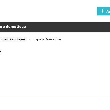
Aj
eurs domotique
iques Domotique
Espace Domotique
e