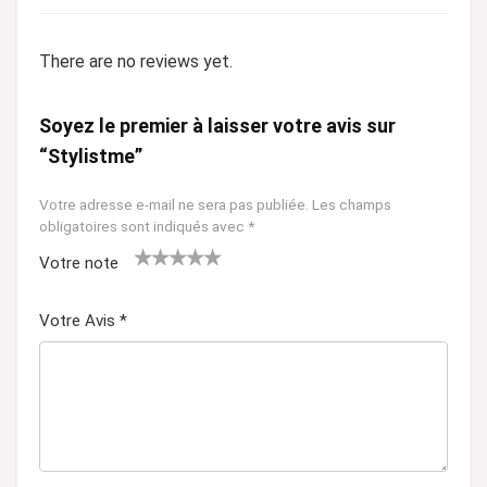
There are no reviews yet.
Soyez le premier à laisser votre avis sur
“Stylistme”
Votre adresse e-mail ne sera pas publiée.
Les champs
obligatoires sont indiqués avec
*
Votre note
1
2 ét
3 étoil
4 étoiles
5 étoiles
ét
oile
es sur
sur 5
sur 5
Votre Avis
*
oil
s
5
e
sur
su
5
r
5