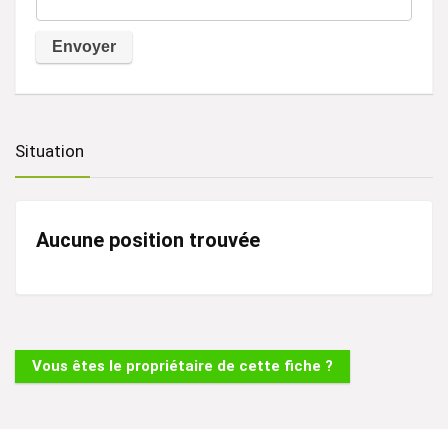
A
l
t
Situation
e
r
n
Aucune position trouvée
a
t
i
v
Vous êtes le propriétaire de cette fiche ?
e
: