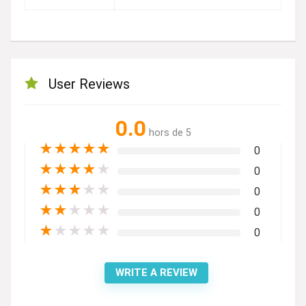
User Reviews
0.0
hors de 5
★
★
★
★
★
0
★
★
★
★
★
0
★
★
★
★
★
0
★
★
★
★
★
0
★
★
★
★
★
0
WRITE A REVIEW