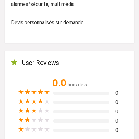
alarmes/sécurité, multimédia.
Devis personnalisés sur demande
User Reviews
0.0
hors de 5
★
★
★
★
★
0
★
★
★
★
★
0
★
★
★
★
★
0
★
★
★
★
★
0
★
★
★
★
★
0