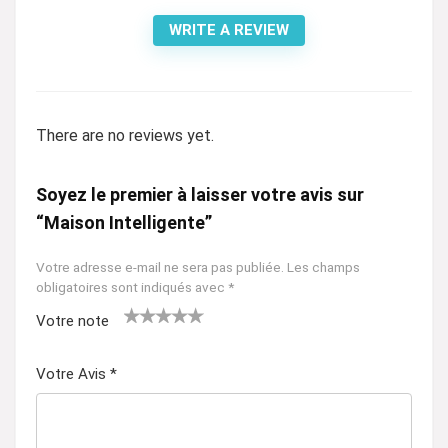
WRITE A REVIEW
There are no reviews yet.
Soyez le premier à laisser votre avis sur
“Maison Intelligente”
Votre adresse e-mail ne sera pas publiée.
Les champs
obligatoires sont indiqués avec
*
Votre note
1
2 ét
3 étoil
4 étoiles
5 étoiles
ét
oile
es sur
sur 5
sur 5
Votre Avis
*
oil
s
5
e
sur