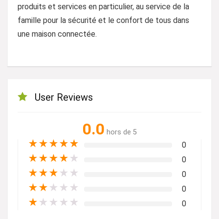
produits et services en particulier, au service de la
famille pour la sécurité et le confort de tous dans
une maison connectée.
User Reviews
0.0
hors de 5
★
★
★
★
★
0
★
★
★
★
★
0
★
★
★
★
★
0
★
★
★
★
★
0
★
★
★
★
★
0