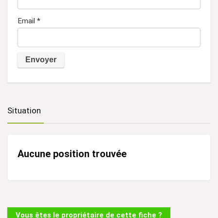
Email
*
A
l
t
Situation
e
r
n
Aucune position trouvée
a
t
i
v
Vous êtes le propriétaire de cette fiche ?
e