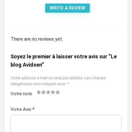
WRITE A REVIEW
There are no reviews yet.
Soyez le premier à laisser votre avis sur “Le
blog Avidsen”
Votre adresse e-mail ne sera pas publiée.
Les champs
obligatoires sont indiqués avec
*
Votre note
1
2 ét
3 étoil
4 étoiles
5 étoiles
ét
oile
es sur
sur 5
sur 5
Votre Avis
*
oil
s
5
e
sur
su
5