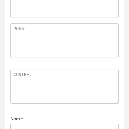
r
5
Nom
*