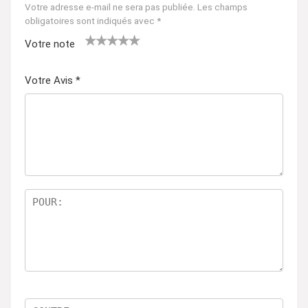
Votre adresse e-mail ne sera pas publiée.
Les champs
obligatoires sont indiqués avec
*
Votre note
1
2 ét
3 étoil
4 étoiles
5 étoiles
ét
oile
es sur
sur 5
sur 5
Votre Avis
*
oil
s
5
e
sur
su
5
r
5