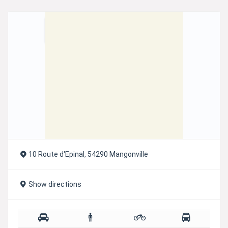
r
n
a
t
i
v
e
:
10 Route d'Epinal, 54290 Mangonville
Show directions