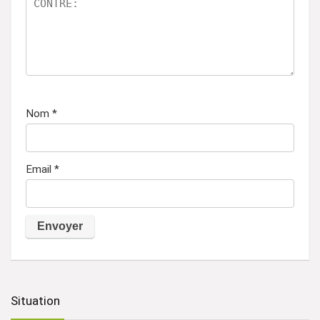
Nom
*
Email
*
A
l
t
Situation
e