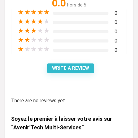
0.0
hors de 5
★
★
★
★
★
0
★
★
★
★
★
0
★
★
★
★
★
0
★
★
★
★
★
0
★
★
★
★
★
0
WRITE A REVIEW
There are no reviews yet.
Soyez le premier à laisser votre avis sur
“Avenir’Tech Multi-Services”